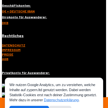
Geschäftskonten:
0€ + DEUTSCHE IBAN
Girokonto für Auswanderer:
DKB
Rechtliches
DATENSCHUTZ
IMPRESSUM
PREISE
AGB
Privatkonto für Auswanderer:
Wir nutzen Google Analytics, um zu verstehen, welche
Inhalte auf zypern.ltd genutzt werden. Dabei werden
Statistik-Cookies erst nach deiner Zustimmung gesetzt.
Mehr dazu in unserer
Datenschutzerklärung
.