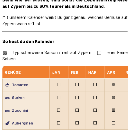
auf Zypern bis zu 60% teurer als in Deutschland.
Mit unserem Kalender weißt Du ganz genau, welches Gemüse auf
Zypern wann reif ist.
So liest du den Kalender
= typischerweise Saison / reif auf Zypern
= eher keine
🟩
⬜
Saison
GEMÜSE
JAN
FEB
MÄR
APR
MA
🍅
Tomaten
⬜
⬜
⬜
🟩
🥒
Gurken
⬜
⬜
⬜
🟩
🥒
Zucchini
⬜
⬜
⬜
🟩
🍆
Auberginen
⬜
⬜
⬜
⬜