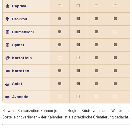
🫑
Paprika
⬜
⬜
⬜
⬜
🥦
Brokkoli
🟩
🟩
🟩
🟩
🥬
Blumenkohl
🟩
🟩
🟩
⬜
🥬
Spinat
🟩
🟩
🟩
🟩
🥔
Kartoffeln
⬜
⬜
🟩
🟩
🥕
Karotten
🟩
🟩
🟩
🟩
🥗
Salat
🟩
🟩
🟩
🟩
🥑
Avocado
⬜
⬜
⬜
⬜
Hinweis: Saisonzeiten können je nach Region (Küste vs. Inland), Wetter und
Sorte leicht variieren – der Kalender ist als praktische Orientierung gedacht.